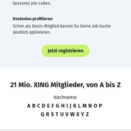
besseres Job-Leben.
Kostenlos profitieren
Schon als Basis-Mitglied kannst Du Deine Job-Suche
deutlich optimieren.
Jetzt registrieren
21 Mio. XING Mitglieder, von A bis Z
Nachname:
A
B
C
D
E
F
G
H
I
J
K
L
M
N
O
P
Q
R
S
T
U
V
W
X
Y
Z