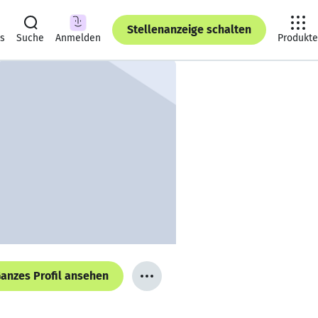
Stellenanzeige schalten
ts
Suche
Anmelden
Produkte
anzes Profil ansehen