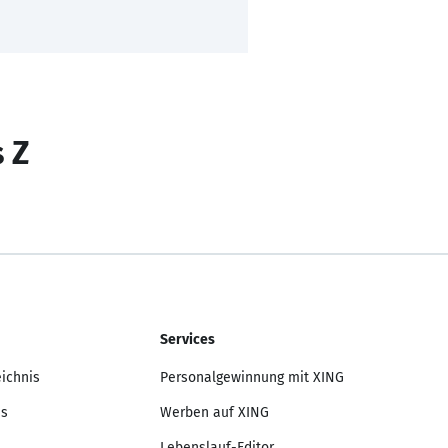
s Z
Services
eichnis
Personalgewinnung mit XING
is
Werben auf XING
Lebenslauf-Editor