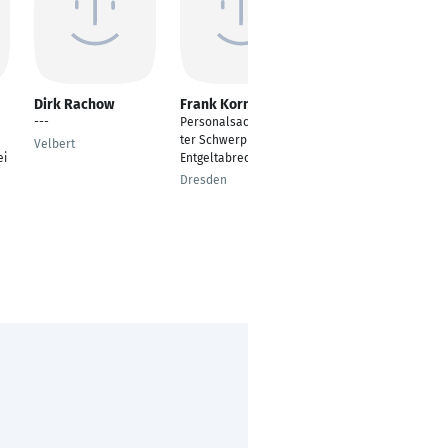
Dirk Rachow
Frank Kornau
Mandy Friedrich
---
Personalsachbearbei
Mitarbeiterin im HR-
ter Schwerpunkt
Bereich
Velbert
ei
Entgeltabrechnung
Sonneberg
Dresden