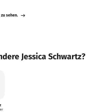
e zu sehen.
ndere Jessica Schwartz?
z
ker