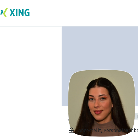
Jessica Schwartz
Angestellt, Personalsachb