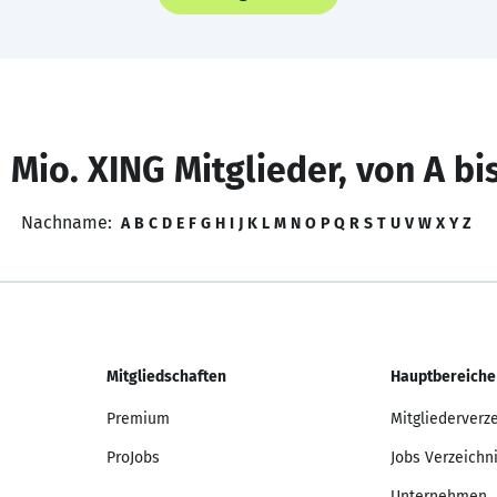
 Mio. XING Mitglieder, von A bi
Nachname:
A
B
C
D
E
F
G
H
I
J
K
L
M
N
O
P
Q
R
S
T
U
V
W
X
Y
Z
Mitgliedschaften
Hauptbereiche
Premium
Mitgliederverz
ProJobs
Jobs Verzeichn
Unternehmen