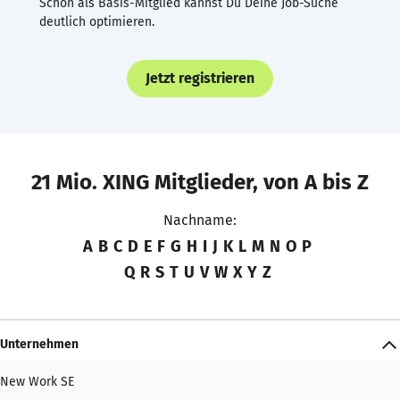
Schon als Basis-Mitglied kannst Du Deine Job-Suche
deutlich optimieren.
Jetzt registrieren
21 Mio. XING Mitglieder, von A bis Z
Nachname:
A
B
C
D
E
F
G
H
I
J
K
L
M
N
O
P
Q
R
S
T
U
V
W
X
Y
Z
Unternehmen
New Work SE