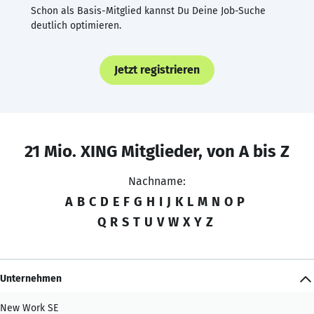
Schon als Basis-Mitglied kannst Du Deine Job-Suche
deutlich optimieren.
Jetzt registrieren
21 Mio. XING Mitglieder, von A bis Z
Nachname:
A
B
C
D
E
F
G
H
I
J
K
L
M
N
O
P
Q
R
S
T
U
V
W
X
Y
Z
Unternehmen
New Work SE