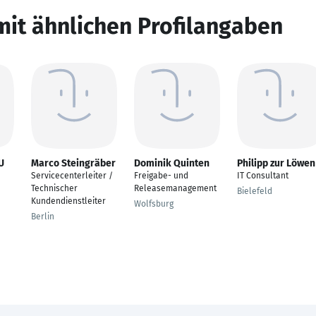
mit ähnlichen Profilangaben
U
Marco Steingräber
Dominik Quinten
Philipp zur Löwen
Servicecenterleiter /
Freigabe- und
IT Consultant
Technischer
Releasemanagement
Bielefeld
Kundendienstleiter
Wolfsburg
Berlin