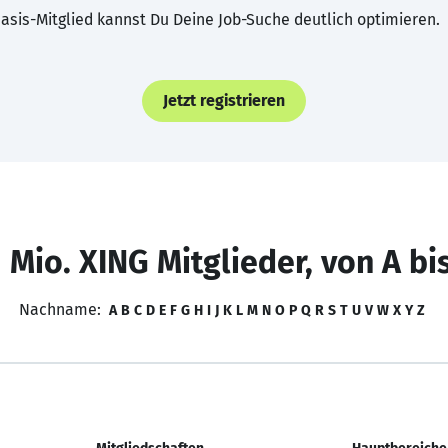
asis-Mitglied kannst Du Deine Job-Suche deutlich optimieren.
Jetzt registrieren
 Mio. XING Mitglieder, von A bi
Nachname:
A
B
C
D
E
F
G
H
I
J
K
L
M
N
O
P
Q
R
S
T
U
V
W
X
Y
Z