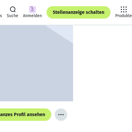
Stellenanzeige schalten
ts
Suche
Anmelden
Produkte
anzes Profil ansehen