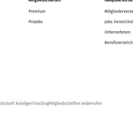
Mitgliedschaften
Hauptbereiche
Premium
Mitgliederverz
ProJobs
Jobs Verzeichn
Unternehmen
Berufsverzeich
edschaft kündigen
Tracking
Mitgliedschaften widerrufen