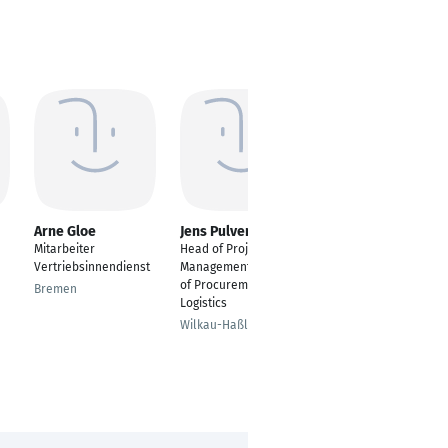
Arne Gloe
Jens Pulvermüller
Dominik
Baumgartner
Mitarbeiter
Head of Project
Focus Sales Manager
Vertriebsinnendienst
Management & Head
COC Datacenter
of Procurement and
Bremen
Logistics
Straubing
Wilkau-Haßlau