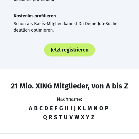
Kostenlos profitieren
Schon als Basis-Mitglied kannst Du Deine Job-Suche
deutlich optimieren.
Jetzt registrieren
21 Mio. XING Mitglieder, von A bis Z
Nachname:
A
B
C
D
E
F
G
H
I
J
K
L
M
N
O
P
Q
R
S
T
U
V
W
X
Y
Z