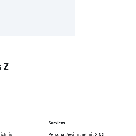
s Z
Services
eichnis
Personalgewinnung mit XING