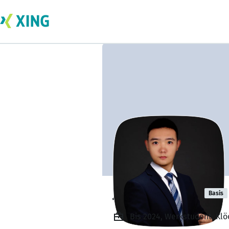
Jiapeng Wang
Basis
Bis 2024, Werkstudent, Klö