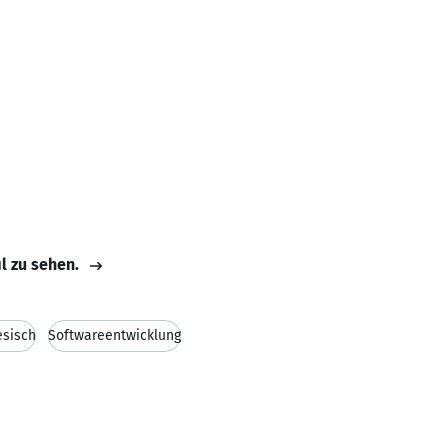
il zu sehen.
esisch
Softwareentwicklung