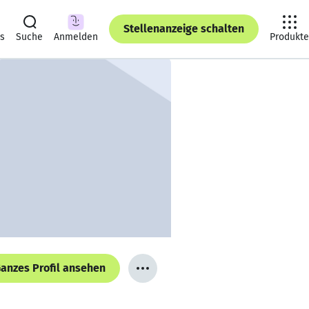
Stellenanzeige schalten
ts
Suche
Anmelden
Produkte
anzes Profil ansehen