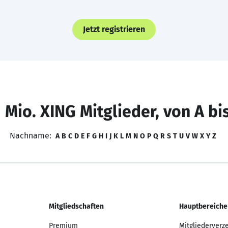
Jetzt registrieren
 Mio. XING Mitglieder, von A bi
Nachname:
A
B
C
D
E
F
G
H
I
J
K
L
M
N
O
P
Q
R
S
T
U
V
W
X
Y
Z
Mitgliedschaften
Hauptbereiche
Premium
Mitgliederverz