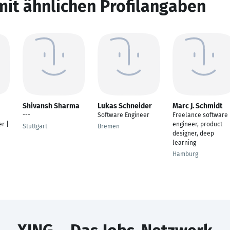
mit ähnlichen Profilangaben
Shivansh Sharma
Lukas Schneider
Marc J. Schmidt
---
Software Engineer
Freelance software
r |
engineer, product
Stuttgart
Bremen
designer, deep
learning
Hamburg