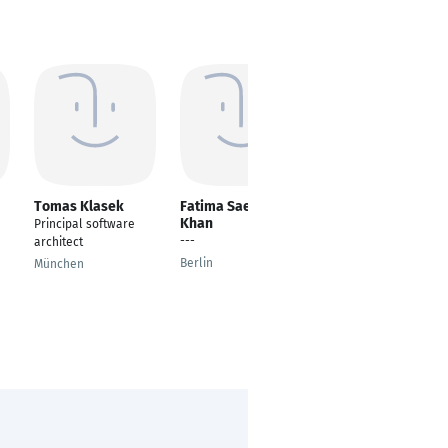
Tomas Klasek
Fatima Saeed
Ingila Ejaz
Khan
Principal software
Senior Fullstack
---
architect
Developer
Berlin
München
Karachi