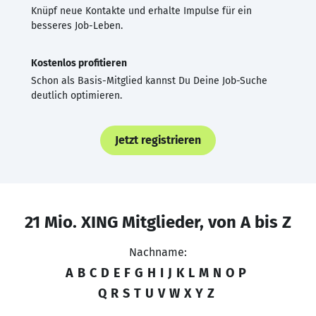
Knüpf neue Kontakte und erhalte Impulse für ein
besseres Job-Leben.
Kostenlos profitieren
Schon als Basis-Mitglied kannst Du Deine Job-Suche
deutlich optimieren.
Jetzt registrieren
21 Mio. XING Mitglieder, von A bis Z
Nachname:
A
B
C
D
E
F
G
H
I
J
K
L
M
N
O
P
Q
R
S
T
U
V
W
X
Y
Z