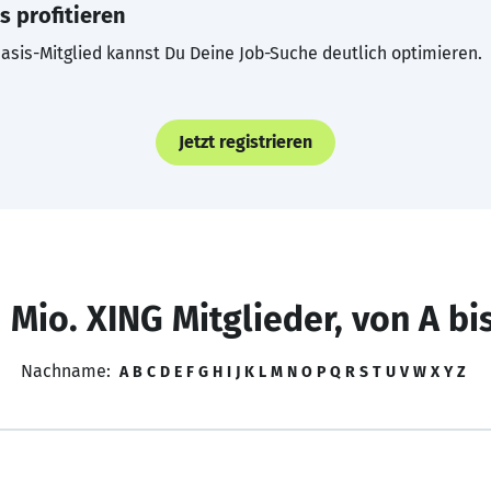
s profitieren
asis-Mitglied kannst Du Deine Job-Suche deutlich optimieren.
Jetzt registrieren
 Mio. XING Mitglieder, von A bi
Nachname:
A
B
C
D
E
F
G
H
I
J
K
L
M
N
O
P
Q
R
S
T
U
V
W
X
Y
Z