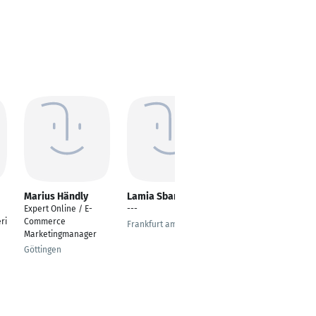
Marius Händly
Lamia Sbane
Hong Quan Nguyen
Expert Online / E-
---
Produktionmanager
ri
Commerce
Assistant (Miijob)
Frankfurt am Main
Marketingmanager
Minden
Göttingen