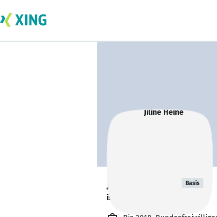
Jiline Heine
Basis
ist offen für Projekte. 🔎