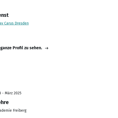
enst
tav Carus Dresden
 ganze Profil zu sehen.
8 - März 2025
ehre
ademie Freiberg