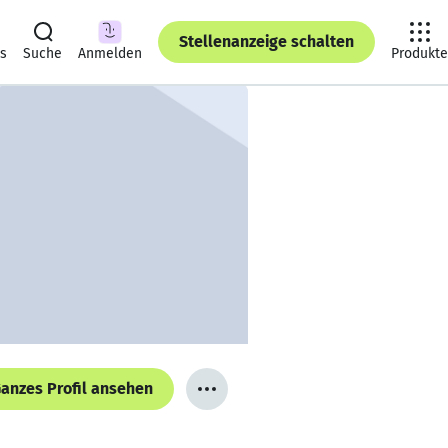
Stellenanzeige schalten
ts
Suche
Anmelden
Produkte
anzes Profil ansehen