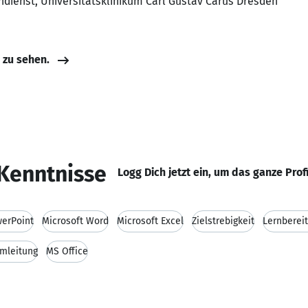
endienst, Universitätsklinikum Carl Gustav Carus Dresden
e zu sehen.
Kenntnisse
Logg Dich jetzt ein, um das ganze Prof
erPoint
Microsoft Word
Microsoft Excel
Zielstrebigkeit
Lernberei
mleitung
MS Office