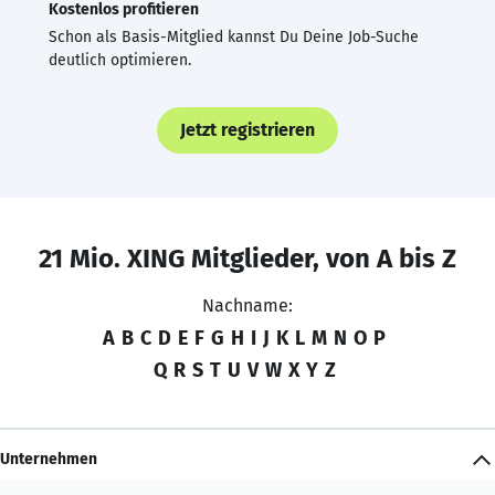
Kostenlos profitieren
Schon als Basis-Mitglied kannst Du Deine Job-Suche
deutlich optimieren.
Jetzt registrieren
21 Mio. XING Mitglieder, von A bis Z
Nachname:
A
B
C
D
E
F
G
H
I
J
K
L
M
N
O
P
Q
R
S
T
U
V
W
X
Y
Z
Unternehmen