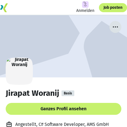
Job posten
Anmelden
Jirapat Woranij
Basis
Ganzes Profil ansehen
Angestellt, C# Software Developer, AMS GmbH