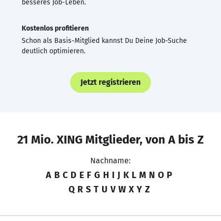
besseres Job-Leben.
Kostenlos profitieren
Schon als Basis-Mitglied kannst Du Deine Job-Suche
deutlich optimieren.
Jetzt registrieren
21 Mio. XING Mitglieder, von A bis Z
Nachname:
A
B
C
D
E
F
G
H
I
J
K
L
M
N
O
P
Q
R
S
T
U
V
W
X
Y
Z