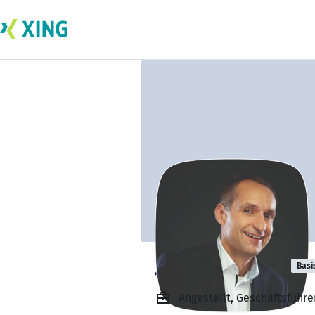
Joachim Althof
Basi
Angestellt, Geschäftsführe