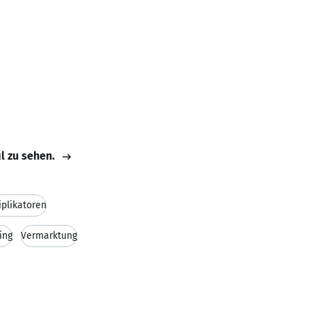
il zu sehen.
iplikatoren
ing
Vermarktung