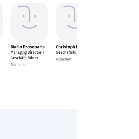
Mario Prosoparis
Christoph Hofer
Dirk Kast
Managing Director /
Geschäftsführer
Manager Business
Geschäftsführer
Development
München
Bramsche
Baesweiler