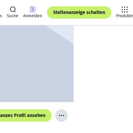
Stellenanzeige schalten
ts
Suche
Anmelden
Produkte
anzes Profil ansehen