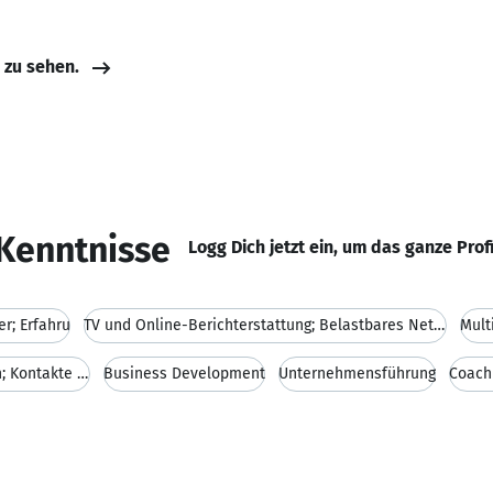
e zu sehen.
Kenntnisse
Logg Dich jetzt ein, um das ganze Prof
er; Erfahru
TV und Online-Berichterstattung; Belastbares Netzw
Mult
Medienexperten; Finanzkommunikation; Kontakte zu A
Business Development
Unternehmensführung
Coach