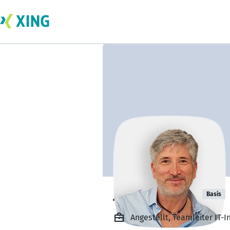
Joachim Fous
Basis
Angestellt, Teamleiter IT-I