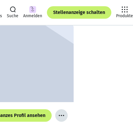
Stellenanzeige schalten
ts
Suche
Anmelden
Produkte
anzes Profil ansehen