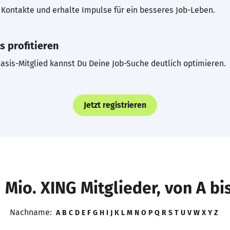
Kontakte und erhalte Impulse für ein besseres Job-Leben.
s profitieren
asis-Mitglied kannst Du Deine Job-Suche deutlich optimieren.
Jetzt registrieren
 Mio. XING Mitglieder, von A bi
Nachname:
A
B
C
D
E
F
G
H
I
J
K
L
M
N
O
P
Q
R
S
T
U
V
W
X
Y
Z