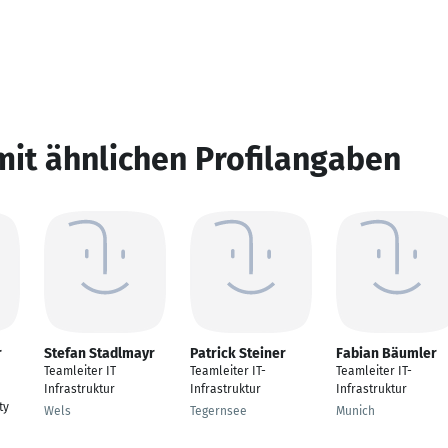
mit ähnlichen Profilangaben
r
Stefan Stadlmayr
Patrick Steiner
Fabian Bäumler
Teamleiter IT
Teamleiter IT-
Teamleiter IT-
Infrastruktur
Infrastruktur
Infrastruktur
ty
Wels
Tegernsee
Munich