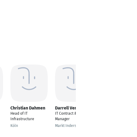
Christian Dahmen
Darrell Ventar
Michael Christ
Head of IT
IT Contract & Licence
Teamleiter IT-
Infrastructure
Manager
Infrastruktur
Köln
Markt Indersdorf
Kassel