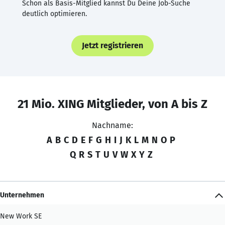
Schon als Basis-Mitglied kannst Du Deine Job-Suche
deutlich optimieren.
Jetzt registrieren
21 Mio. XING Mitglieder, von A bis Z
Nachname:
A
B
C
D
E
F
G
H
I
J
K
L
M
N
O
P
Q
R
S
T
U
V
W
X
Y
Z
Unternehmen
New Work SE