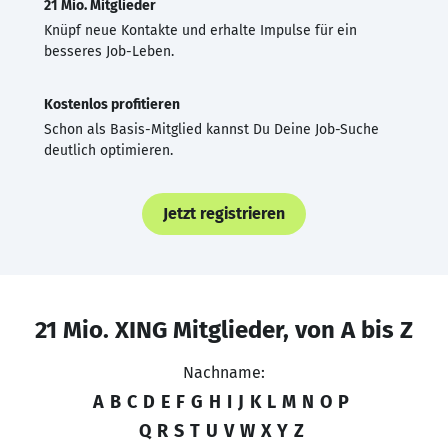
21 Mio. Mitglieder
Knüpf neue Kontakte und erhalte Impulse für ein
besseres Job-Leben.
Kostenlos profitieren
Schon als Basis-Mitglied kannst Du Deine Job-Suche
deutlich optimieren.
Jetzt registrieren
21 Mio. XING Mitglieder, von A bis Z
Nachname:
A
B
C
D
E
F
G
H
I
J
K
L
M
N
O
P
Q
R
S
T
U
V
W
X
Y
Z