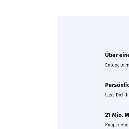
Über eine
Entdecke mi
Persönli
Lass Dich f
21 Mio. M
Knüpf neue 