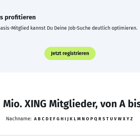
s profitieren
asis-Mitglied kannst Du Deine Job-Suche deutlich optimieren.
Jetzt registrieren
 Mio. XING Mitglieder, von A bi
Nachname:
A
B
C
D
E
F
G
H
I
J
K
L
M
N
O
P
Q
R
S
T
U
V
W
X
Y
Z