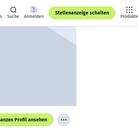
Stellenanzeige schalten
ts
Suche
Anmelden
Produkte
anzes Profil ansehen