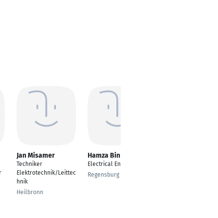
Jan Misamer
Hamza Bin Zahid
Frank Mittendorf
n
Techniker
Electrical Engineer
Leiter Elektrotechnik
r
Elektrotechnik/Leittec
/ Haustechnik
Regensburg
hnik
Hürth
Heilbronn