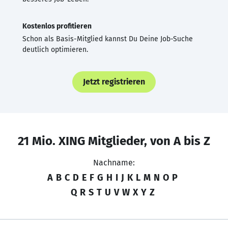
Kostenlos profitieren
Schon als Basis-Mitglied kannst Du Deine Job-Suche
deutlich optimieren.
Jetzt registrieren
21 Mio. XING Mitglieder, von A bis Z
Nachname:
A
B
C
D
E
F
G
H
I
J
K
L
M
N
O
P
Q
R
S
T
U
V
W
X
Y
Z