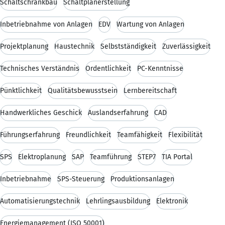
Schaltschrankbau
Schaltplanerstellung
Inbetriebnahme von Anlagen
EDV
Wartung von Anlagen
Projektplanung
Haustechnik
Selbstständigkeit
Zuverlässigkeit
Technisches Verständnis
Ordentlichkeit
PC-Kenntnisse
Pünktlichkeit
Qualitätsbewusstsein
Lernbereitschaft
Handwerkliches Geschick
Auslandserfahrung
CAD
Führungserfahrung
Freundlichkeit
Teamfähigkeit
Flexibilität
SPS
Elektroplanung
SAP
Teamführung
STEP7
TIA Portal
Inbetriebnahme
SPS-Steuerung
Produktionsanlagen
Automatisierungstechnik
Lehrlingsausbildung
Elektronik
Energiemanagement (ISO 50001)