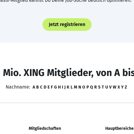
asis-Mitglied kannst Du Deine Job-Suche deutlich optimieren.
Jetzt registrieren
 Mio. XING Mitglieder, von A bi
Nachname:
A
B
C
D
E
F
G
H
I
J
K
L
M
N
O
P
Q
R
S
T
U
V
W
X
Y
Z
Mitgliedschaften
Hauptbereiche