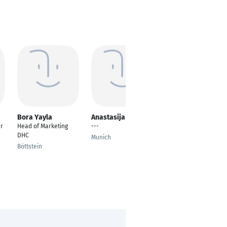
Bora Yayla
Anastasija Meijere
Beate Dantinger
er
Head of Marketing
---
Marketing-Managerin
DHC
Munich
Rosenheim
Böttstein