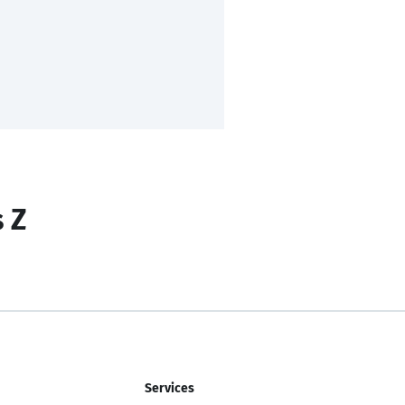
s Z
Services