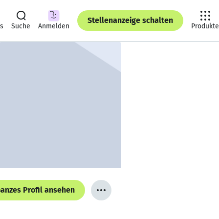
Stellenanzeige schalten
ts
Suche
Anmelden
Produkte
anzes Profil ansehen