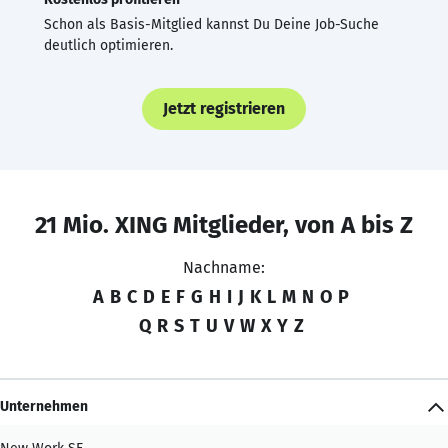
Schon als Basis-Mitglied kannst Du Deine Job-Suche
deutlich optimieren.
Jetzt registrieren
21 Mio. XING Mitglieder, von A bis Z
Nachname:
A
B
C
D
E
F
G
H
I
J
K
L
M
N
O
P
Q
R
S
T
U
V
W
X
Y
Z
Unternehmen