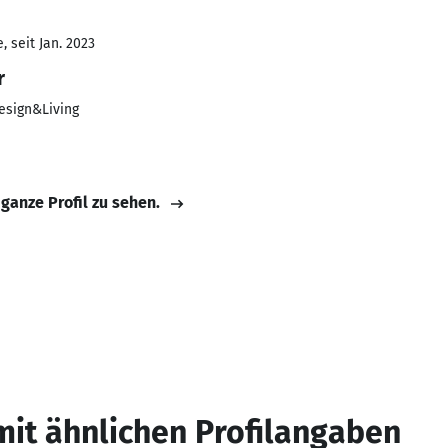
 seit Jan. 2023
r
esign&Living
 ganze Profil zu sehen.
mit ähnlichen Profilangaben