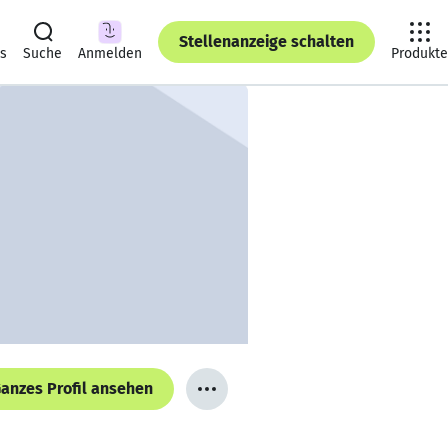
Stellenanzeige schalten
ts
Suche
Anmelden
Produkte
anzes Profil ansehen