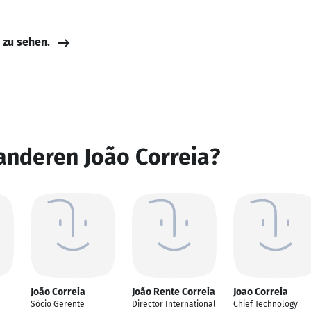
e zu sehen.
anderen João Correia?
João Correia
João Rente Correia
Joao Correia
Sócio Gerente
Director International
Chief Technology