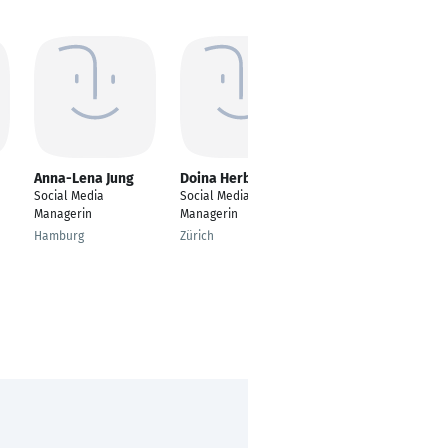
Anna-Lena Jung
Doina Herberhold
Jacqueline Lenarz
Social Media
Social Media
Brand Experience
Managerin
Managerin
Manager
Hamburg
Zürich
Köln