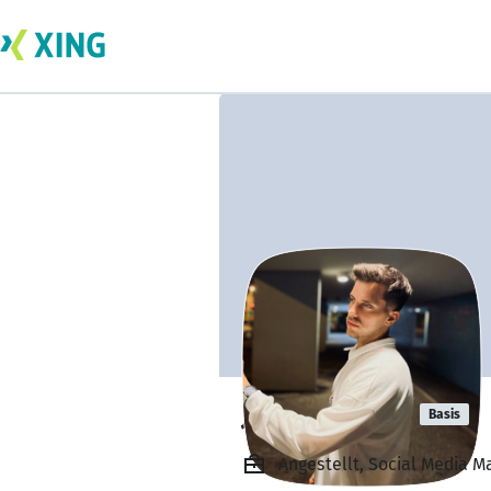
João Correia
Basis
Angestellt, Social Media 