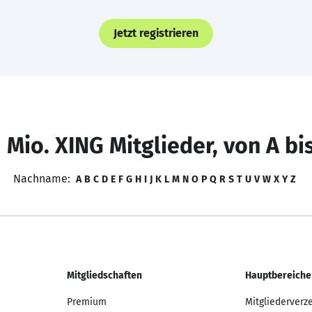
Jetzt registrieren
 Mio. XING Mitglieder, von A bi
Nachname:
A
B
C
D
E
F
G
H
I
J
K
L
M
N
O
P
Q
R
S
T
U
V
W
X
Y
Z
Mitgliedschaften
Hauptbereiche
Premium
Mitgliederverz