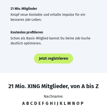
21 Mio. Mitglieder
Knüpf neue Kontakte und erhalte Impulse für ein
besseres Job-Leben.
Kostenlos profitieren
Schon als Basis-Mitglied kannst Du Deine Job-Suche
deutlich optimieren.
Jetzt registrieren
21 Mio. XING Mitglieder, von A bis Z
Nachname:
A
B
C
D
E
F
G
H
I
J
K
L
M
N
O
P