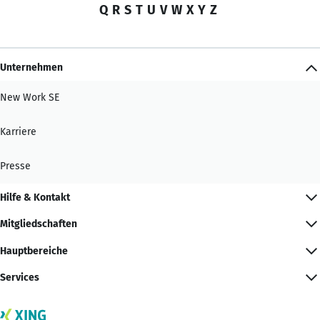
Q
R
S
T
U
V
W
X
Y
Z
Unternehmen
New Work SE
Karriere
Presse
Hilfe & Kontakt
Mitgliedschaften
Hauptbereiche
Services