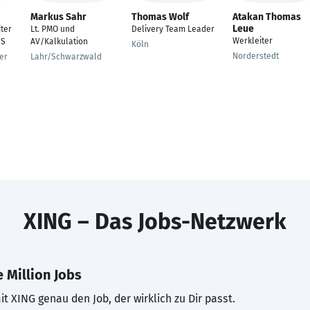
Markus Sahr
Thomas Wolf
Atakan Thomas
Leue
ter
Lt. PMO und
Delivery Team Leader
Werkleiter
HS
AV/Kalkulation
Köln
Norderstedt
er
Lahr/Schwarzwald
XING – Das Jobs-Netzwerk
 Million Jobs
t XING genau den Job, der wirklich zu Dir passt.