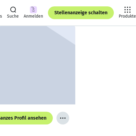
Stellenanzeige schalten
ts
Suche
Anmelden
Produkte
anzes Profil ansehen