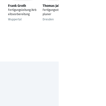
Frank Groth
Thomas Jahr
Michael Bolz
Fertigungsleitung/Arb
Fertigungssteuerer /
Geschäftsführer
eitsvorbereitung
planer
Gronau
Wuppertal
Dresden