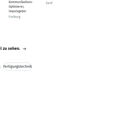
Kommunikations-
Developer
Genf
Optimierer,
Gmund am Tegernsee
Impulsgeber
Freiburg
il zu sehen.
g
Fertigungstechnik