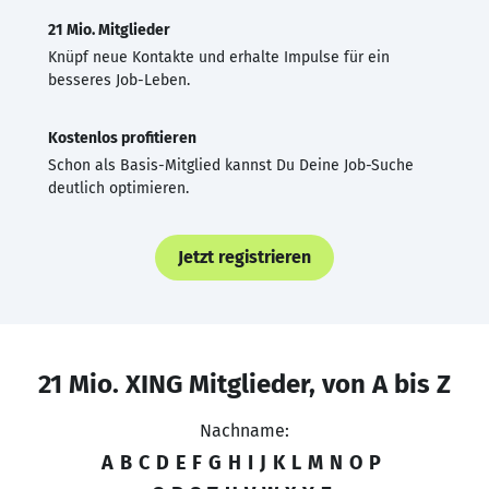
21 Mio. Mitglieder
Knüpf neue Kontakte und erhalte Impulse für ein
besseres Job-Leben.
Kostenlos profitieren
Schon als Basis-Mitglied kannst Du Deine Job-Suche
deutlich optimieren.
Jetzt registrieren
21 Mio. XING Mitglieder, von A bis Z
Nachname:
A
B
C
D
E
F
G
H
I
J
K
L
M
N
O
P