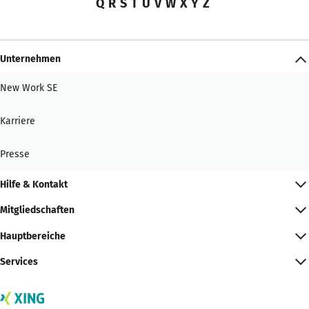
Q
R
S
T
U
V
W
X
Y
Z
Unternehmen
New Work SE
Karriere
Presse
Hilfe & Kontakt
Mitgliedschaften
Hauptbereiche
Services