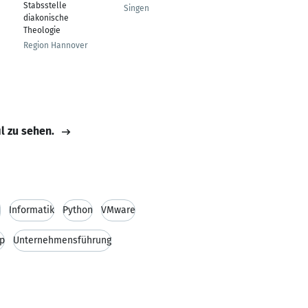
Stabsstelle
Singen
diakonische
Theologie
Region Hannover
il zu sehen.
S
Informatik
Python
VMware
up
Unternehmensführung