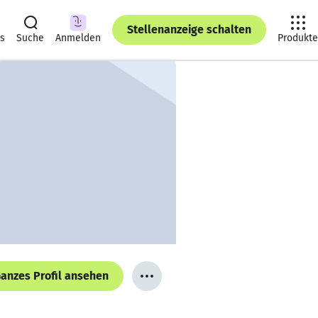
Stellenanzeige schalten
ts
Suche
Anmelden
Produkte
anzes Profil ansehen