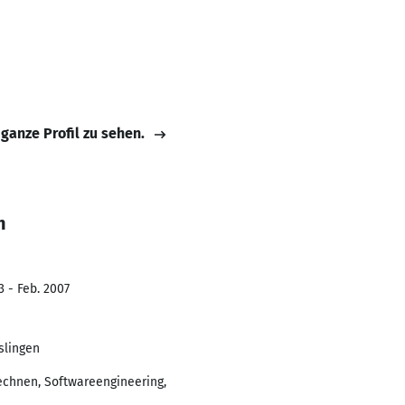
 ganze Profil zu sehen.
h
3 - Feb. 2007
slingen
echnen, Softwareengineering,