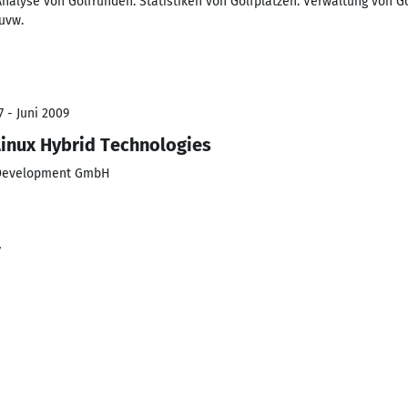
 Analyse von Golfrunden. Statistiken von Golfplätzen. Verwaltung von 
uvw.
7 - Juni 2009
inux Hybrid Technologies
 Development GmbH
7