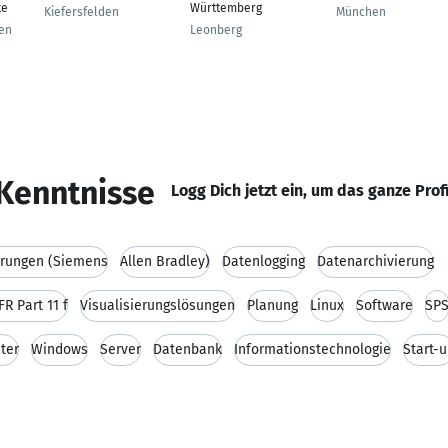
te
Württemberg
Kiefersfelden
München
gen
Leonberg
Kenntnisse
Logg Dich jetzt ein, um das ganze Prof
rungen (Siemens
Allen Bradley)
Datenlogging
Datenarchivierung
R Part 11 f
Visualisierungslösungen
Planung
Linux
Software
SP
ter
Windows
Server
Datenbank
Informationstechnologie
Start-