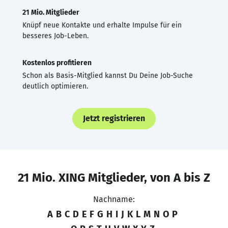
21 Mio. Mitglieder
Knüpf neue Kontakte und erhalte Impulse für ein
besseres Job-Leben.
Kostenlos profitieren
Schon als Basis-Mitglied kannst Du Deine Job-Suche
deutlich optimieren.
Jetzt registrieren
21 Mio. XING Mitglieder, von A bis Z
Nachname:
A
B
C
D
E
F
G
H
I
J
K
L
M
N
O
P