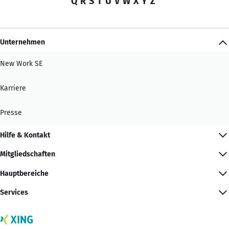
Q
R
S
T
U
V
W
X
Y
Z
Unternehmen
New Work SE
Karriere
Presse
Hilfe & Kontakt
Mitgliedschaften
Hauptbereiche
Services