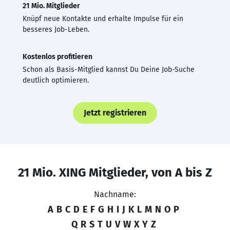
21 Mio. Mitglieder
Knüpf neue Kontakte und erhalte Impulse für ein
besseres Job-Leben.
Kostenlos profitieren
Schon als Basis-Mitglied kannst Du Deine Job-Suche
deutlich optimieren.
Jetzt registrieren
21 Mio. XING Mitglieder, von A bis Z
Nachname:
A
B
C
D
E
F
G
H
I
J
K
L
M
N
O
P
Q
R
S
T
U
V
W
X
Y
Z