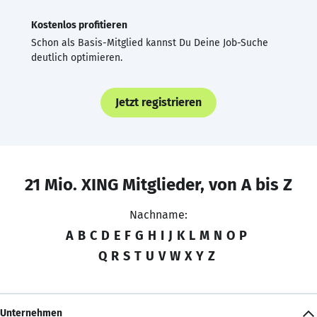
Kostenlos profitieren
Schon als Basis-Mitglied kannst Du Deine Job-Suche
deutlich optimieren.
Jetzt registrieren
21 Mio. XING Mitglieder, von A bis Z
Nachname:
A
B
C
D
E
F
G
H
I
J
K
L
M
N
O
P
Q
R
S
T
U
V
W
X
Y
Z
Unternehmen