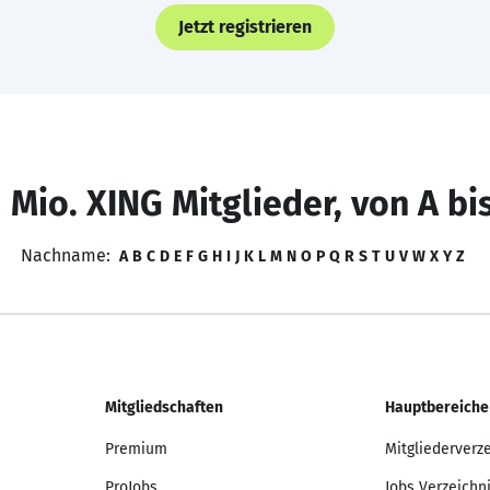
Jetzt registrieren
 Mio. XING Mitglieder, von A bi
Nachname:
A
B
C
D
E
F
G
H
I
J
K
L
M
N
O
P
Q
R
S
T
U
V
W
X
Y
Z
Mitgliedschaften
Hauptbereiche
Premium
Mitgliederverz
ProJobs
Jobs Verzeichn