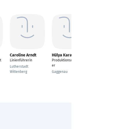
Caroline Arndt
Hülya Karakus
Nicola Säuberlich
t
Linienführerin
Produktionsmitarbeit
Produktionsmitarbeit
er
er
Lutherstadt
Wittenberg
Gaggenau
Potsdam