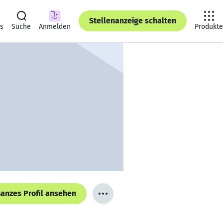
Stellenanzeige schalten
ts
Suche
Anmelden
Produkte
anzes Profil ansehen