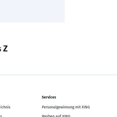
s Z
Services
eichnis
Personalgewinnung mit XING
is
Werben auf XING