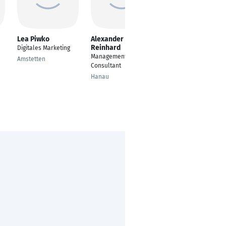
Lea Piwko
Alexander
Arne Gloe
Reinhard
Digitales Marketing
Mitarbeiter
Management
Vertriebsinnendienst
Amstetten
Consultant
Bremen
Hanau