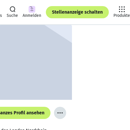
Stellenanzeige schalten
ts
Suche
Anmelden
Produkte
anzes Profil ansehen