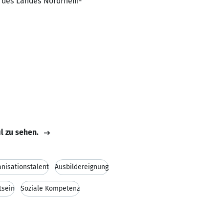
n des Landes Nordrhein-
il zu sehen.
nisationstalent
Ausbildereignung
tsein
Soziale Kompetenz