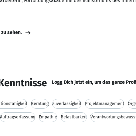
arbeiterin, Fortbildungsakademie des Ministeriums des Inner
e zu sehen.
Kenntnisse
Logg Dich jetzt ein, um das ganze Prof
ionsfähigkeit
Beratung
Zuverlässigkeit
Projektmanagement
Orga
Auftragserfassung
Empathie
Belastbarkeit
Verantwortungsbewuss