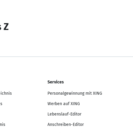
s Z
Services
eichnis
Personalgewinnung mit XING
is
Werben auf XING
Lebenslauf-Editor
nis
Anschreiben-Editor