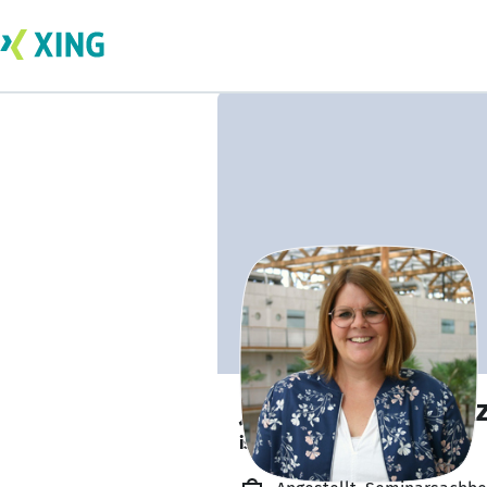
Jördis Mara Schul
ist offen für Projekte. 🔎