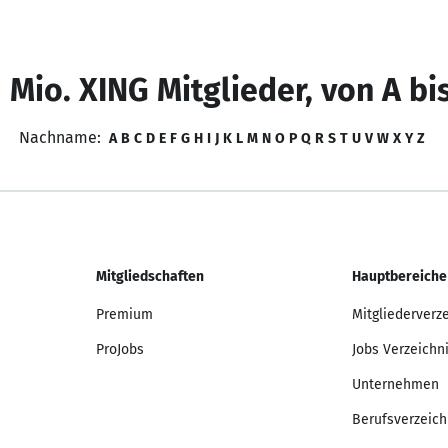
 Mio. XING Mitglieder, von A bi
Nachname:
A
B
C
D
E
F
G
H
I
J
K
L
M
N
O
P
Q
R
S
T
U
V
W
X
Y
Z
Mitgliedschaften
Hauptbereiche
Premium
Mitgliederverz
ProJobs
Jobs Verzeichn
Unternehmen
Berufsverzeich