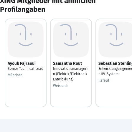
XING Mitglieder mit ähnlichen
Profilangaben
Ayoub Fajraoui
Samantha Rout
Sebastian Stehlin
Senior Technical Lead
Innovationsmanageri
Entwicklungsingenie
n (Elektrik/Elektronik
r HV-System
München
Entwicklung)
Ilsfeld
Weissach