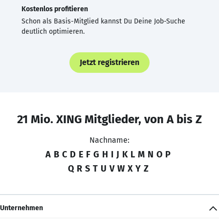
Kostenlos profitieren
Schon als Basis-Mitglied kannst Du Deine Job-Suche
deutlich optimieren.
Jetzt registrieren
21 Mio. XING Mitglieder, von A bis Z
Nachname:
A
B
C
D
E
F
G
H
I
J
K
L
M
N
O
P
Q
R
S
T
U
V
W
X
Y
Z
Unternehmen