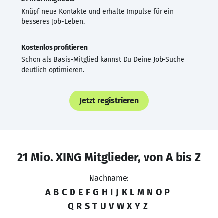
Knüpf neue Kontakte und erhalte Impulse für ein
besseres Job-Leben.
Kostenlos profitieren
Schon als Basis-Mitglied kannst Du Deine Job-Suche
deutlich optimieren.
Jetzt registrieren
21 Mio. XING Mitglieder, von A bis Z
Nachname:
A
B
C
D
E
F
G
H
I
J
K
L
M
N
O
P
Q
R
S
T
U
V
W
X
Y
Z