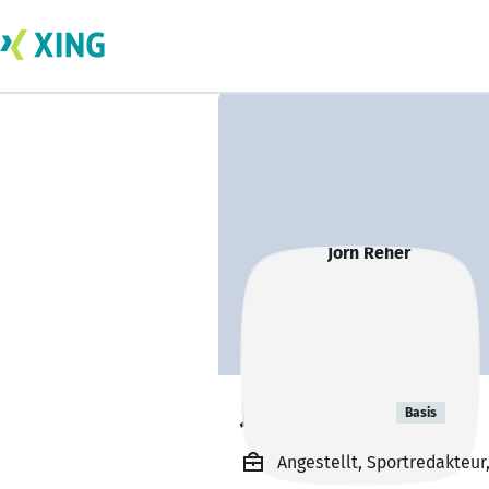
Jörn Reher
Basis
Angestellt, Sportredakteu