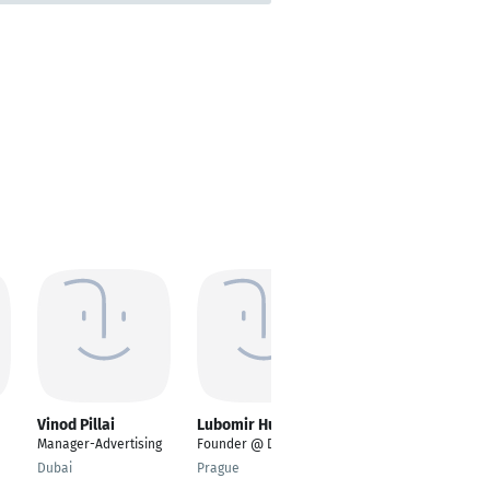
Vinod Pillai
Lubomir Husar
Susanne Neuhaus
Manager-Advertising
Founder @ Data21.io
Systemisch-
integratives Coaching
Dubai
Prague
(DGfC)