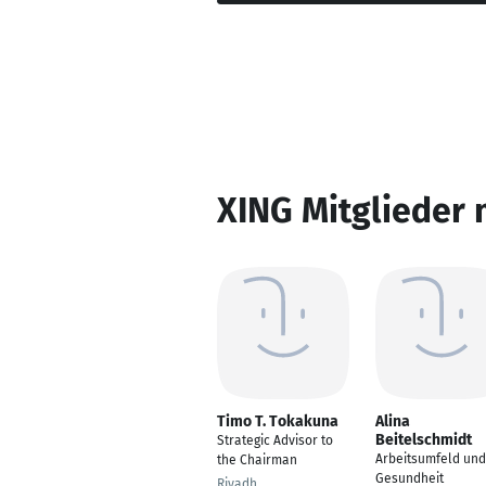
XING Mitglieder 
Timo T. Tokakuna
Alina
Beitelschmidt
Strategic Advisor to
Arbeitsumfeld und
the Chairman
Gesundheit
Riyadh