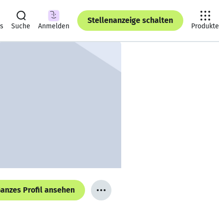
Stellenanzeige schalten
ts
Suche
Anmelden
Produkte
anzes Profil ansehen