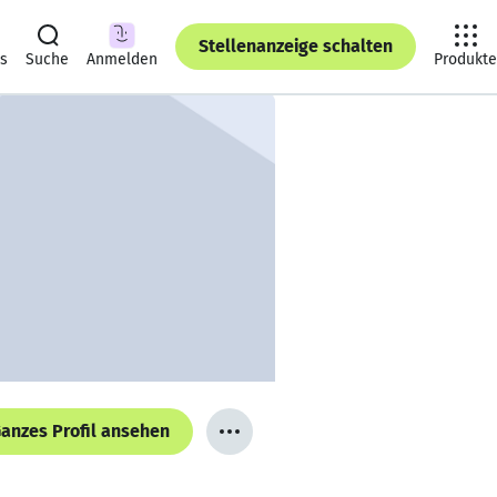
Stellenanzeige schalten
ts
Suche
Anmelden
Produkte
anzes Profil ansehen