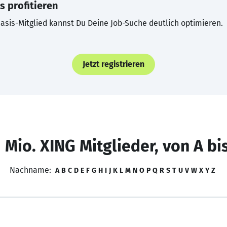
s profitieren
asis-Mitglied kannst Du Deine Job-Suche deutlich optimieren.
Jetzt registrieren
 Mio. XING Mitglieder, von A bi
Nachname:
A
B
C
D
E
F
G
H
I
J
K
L
M
N
O
P
Q
R
S
T
U
V
W
X
Y
Z