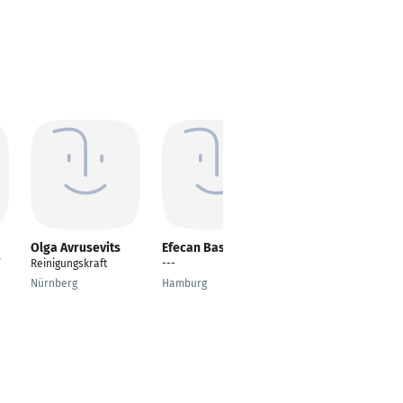
Olga Avrusevits
Efecan Basbaba
Jacky Wagner
Reinigungskraft
---
Verkäuferin
Nürnberg
Hamburg
Bautzen