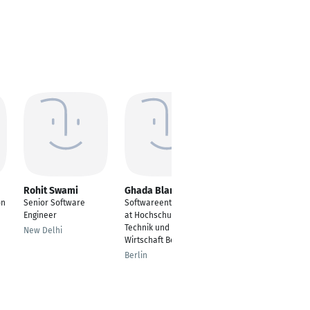
Rohit Swami
Ghada Blanke
Saket Kumar
on
Senior Software
Softwareentwicklerin
---
Engineer
at Hochschule für
Dresden
Technik und
New Delhi
Wirtschaft Berlin
Berlin