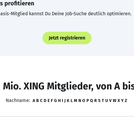
s profitieren
asis-Mitglied kannst Du Deine Job-Suche deutlich optimieren.
Jetzt registrieren
 Mio. XING Mitglieder, von A bi
Nachname:
A
B
C
D
E
F
G
H
I
J
K
L
M
N
O
P
Q
R
S
T
U
V
W
X
Y
Z