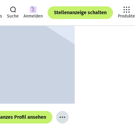
Stellenanzeige schalten
ts
Suche
Anmelden
Produkte
anzes Profil ansehen