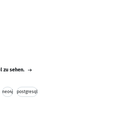
il zu sehen.
neo4j
postgresql