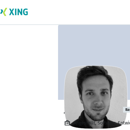
Joffrey Poitevin
Ba
Angestellt, Software-Entwi