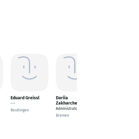
Eduard Greissl
Dariia
Dmytro Velychko
Zakharchenko
---
Mitbegründer
Administrator
Reutlingen
Schwerin
Bremen