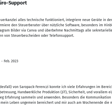
Büro-Support
teuerkanzlei alles technische funktioniert, integriere neue Geräte in 
ormiere den Steuerberater über nützliche Software, besonders im Hinb
gram Bilder via Canva und überbehme Nachmittags alle sekretariell
en von Steuerbescheiden oder Telefonsupport.
 - Feb. 2023
esfall) von Saropack-Ferenczi konnte ich viele Erfahrungen im Bereich 
treuung, Handwerkliche Produktion (JiT), Sicherheit, und vorallem 
weg Erfahrung sammeln und anwenden. Besonders die Kommunikation 
 mein Leben ungemein bereichert und mir auch am Wochenende die nö