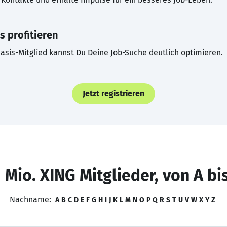
s profitieren
asis-Mitglied kannst Du Deine Job-Suche deutlich optimieren.
Jetzt registrieren
 Mio. XING Mitglieder, von A bi
Nachname:
A
B
C
D
E
F
G
H
I
J
K
L
M
N
O
P
Q
R
S
T
U
V
W
X
Y
Z