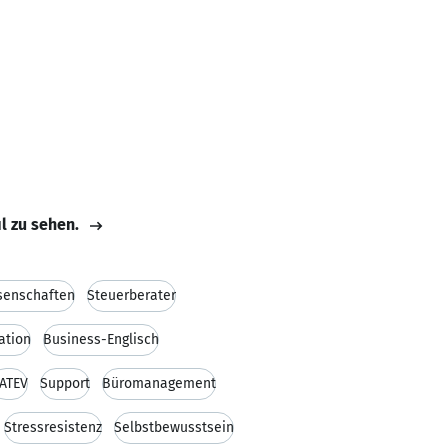
il zu sehen.
senschaften
Steuerberater
ation
Business-Englisch
ATEV
Support
Büromanagement
Stressresistenz
Selbstbewusstsein