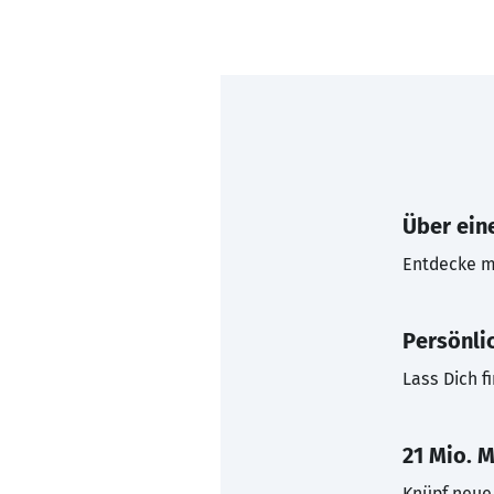
Über eine
Entdecke mi
Persönli
Lass Dich f
21 Mio. M
Knüpf neue 