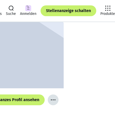
Stellenanzeige schalten
ts
Suche
Anmelden
Produkte
anzes Profil ansehen