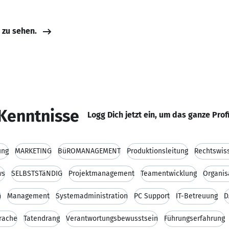
e zu sehen.
Kenntnisse
Logg Dich jetzt ein, um das ganze Prof
ung
MARKETING
BüROMANAGEMENT
Produktionsleitung
Rechtswis
ws
SELBSTSTäNDIG
Projektmanagement
Teamentwicklung
Organis
n
Management
Systemadministration
PC Support
IT-Betreuung
D
rache
Tatendrang
Verantwortungsbewusstsein
Führungserfahrung