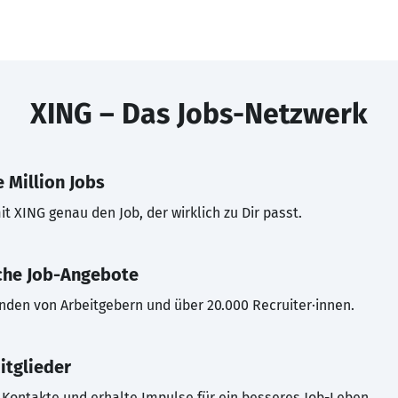
XING – Das Jobs-Netzwerk
 Million Jobs
t XING genau den Job, der wirklich zu Dir passt.
che Job-Angebote
inden von Arbeitgebern und über 20.000 Recruiter·innen.
itglieder
Kontakte und erhalte Impulse für ein besseres Job-Leben.