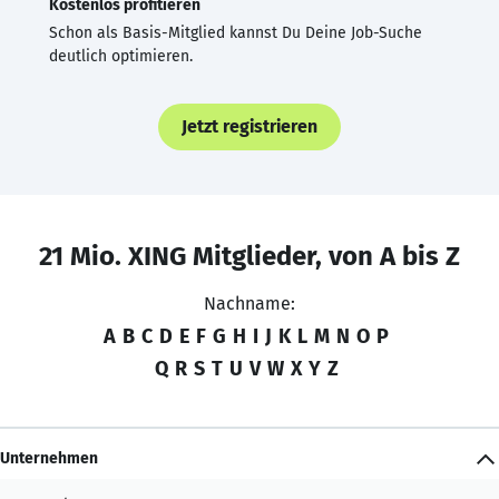
Kostenlos profitieren
Schon als Basis-Mitglied kannst Du Deine Job-Suche
deutlich optimieren.
Jetzt registrieren
21 Mio. XING Mitglieder, von A bis Z
Nachname:
A
B
C
D
E
F
G
H
I
J
K
L
M
N
O
P
Q
R
S
T
U
V
W
X
Y
Z
Unternehmen