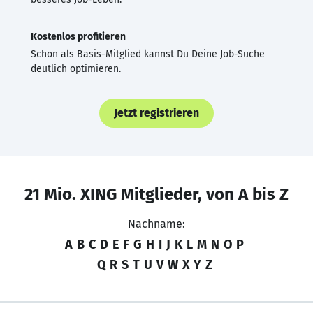
Kostenlos profitieren
Schon als Basis-Mitglied kannst Du Deine Job-Suche
deutlich optimieren.
Jetzt registrieren
21 Mio. XING Mitglieder, von A bis Z
Nachname:
A
B
C
D
E
F
G
H
I
J
K
L
M
N
O
P
Q
R
S
T
U
V
W
X
Y
Z