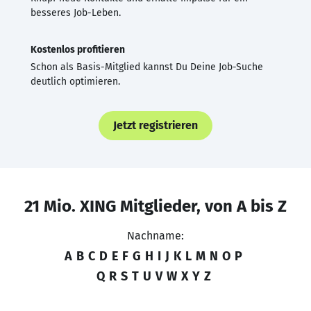
besseres Job-Leben.
Kostenlos profitieren
Schon als Basis-Mitglied kannst Du Deine Job-Suche
deutlich optimieren.
Jetzt registrieren
21 Mio. XING Mitglieder, von A bis Z
Nachname:
A
B
C
D
E
F
G
H
I
J
K
L
M
N
O
P
Q
R
S
T
U
V
W
X
Y
Z