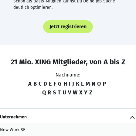
Schon als Basis-Mitglied kannst Du Deine Job-Suche
deutlich optimieren.
Jetzt registrieren
21 Mio. XING Mitglieder, von A bis Z
Nachname:
A
B
C
D
E
F
G
H
I
J
K
L
M
N
O
P
Q
R
S
T
U
V
W
X
Y
Z
Unternehmen
New Work SE