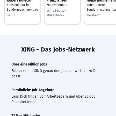
Robert Kolecki
Franz Janzen
Heiko Hahneman
Konstrukteur im
Maschinenbau
Konstrukteur
Sondermaschinenbau
Sondermaschinenb
schloß holte-
Berlin
stukenbrock
Welzheim
XING – Das Jobs-Netzwerk
Über eine Million Jobs
Entdecke mit XING genau den Job, der wirklich zu Dir
passt.
Persönliche Job-Angebote
Lass Dich finden von Arbeitgebern und über 20.000
Recruiter·innen.
21 Mio. Mitglieder