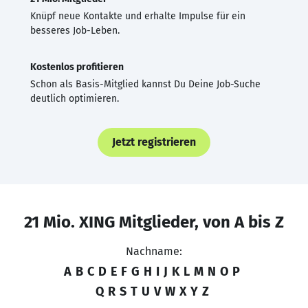
Knüpf neue Kontakte und erhalte Impulse für ein
besseres Job-Leben.
Kostenlos profitieren
Schon als Basis-Mitglied kannst Du Deine Job-Suche
deutlich optimieren.
Jetzt registrieren
21 Mio. XING Mitglieder, von A bis Z
Nachname:
A
B
C
D
E
F
G
H
I
J
K
L
M
N
O
P
Q
R
S
T
U
V
W
X
Y
Z