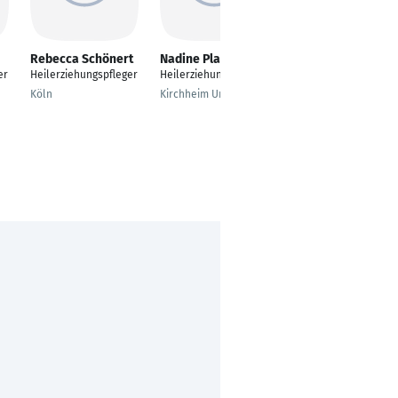
Rebecca Schönert
Nadine Platzer
Frank Oberle
er
Heilerziehungspfleger
Heilerziehungspfleger
Heilerziehungspfleger
Köln
Kirchheim Unter Teck
Kleinwallstadt