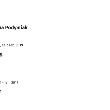
nna Podymiak
 seit Feb. 2019
g
 - Jan. 2019
r