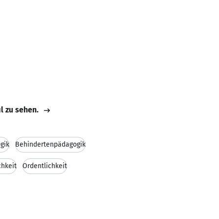
il zu sehen.
gik
Behindertenpädagogik
chkeit
Ordentlichkeit