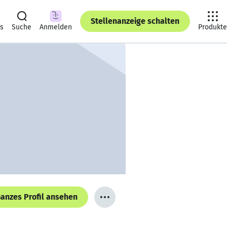
Stellenanzeige schalten
ts
Suche
Anmelden
Produkte
anzes Profil ansehen