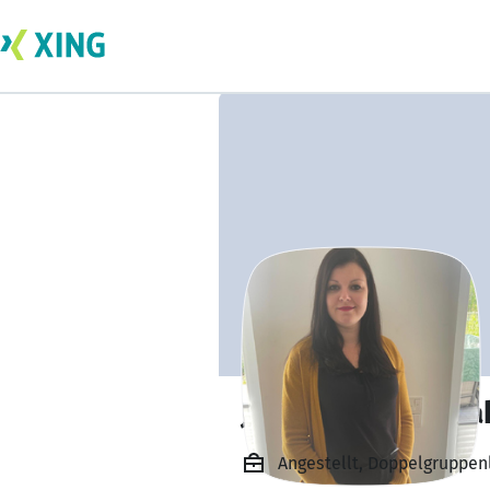
Johanna Podymia
Angestellt, Doppelgruppenle