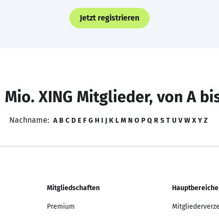
Jetzt registrieren
 Mio. XING Mitglieder, von A bi
Nachname:
A
B
C
D
E
F
G
H
I
J
K
L
M
N
O
P
Q
R
S
T
U
V
W
X
Y
Z
Mitgliedschaften
Hauptbereiche
Premium
Mitgliederverz