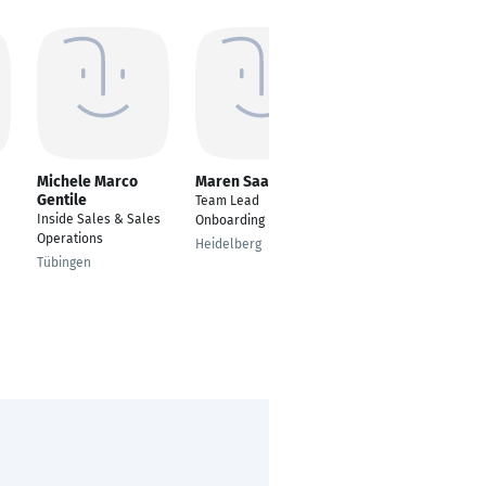
Michele Marco
Maren Saalheim
Jacqueline
Gentile
Brinkmann
Team Lead
Inside Sales & Sales
Fachberaterin &
Onboarding
Operations
Social Media
Heidelberg
Managerin
Tübingen
Gütersloh