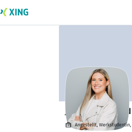
Johanna Reinhard
Angestellt, Werkstudentin,