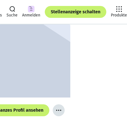
Stellenanzeige schalten
ts
Suche
Anmelden
Produkte
anzes Profil ansehen