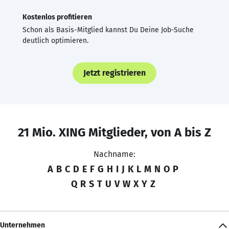
Kostenlos profitieren
Schon als Basis-Mitglied kannst Du Deine Job-Suche
deutlich optimieren.
Jetzt registrieren
21 Mio. XING Mitglieder, von A bis Z
Nachname:
A
B
C
D
E
F
G
H
I
J
K
L
M
N
O
P
Q
R
S
T
U
V
W
X
Y
Z
Unternehmen