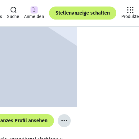
Stellenanzeige schalten
ts
Suche
Anmelden
Produkte
anzes Profil ansehen