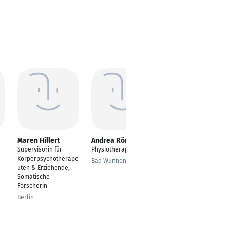
Maren Hillert
Andrea Rörig
Kathrin Bormann
Supervisorin für
Physiotherapeutin
Ernährungsberatung
Körperpsychotherape
nach Traditioneller
Bad Wünnenberg
uten & Erziehende,
Chinesischer Medizin
Somatische
(für Menschen)
Forscherin
Holle
Berlin