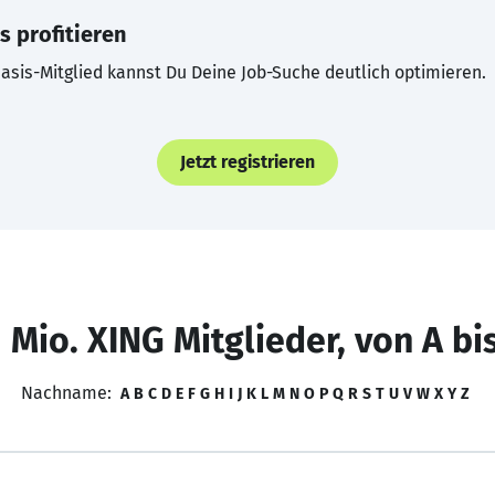
s profitieren
asis-Mitglied kannst Du Deine Job-Suche deutlich optimieren.
Jetzt registrieren
 Mio. XING Mitglieder, von A bi
Nachname:
A
B
C
D
E
F
G
H
I
J
K
L
M
N
O
P
Q
R
S
T
U
V
W
X
Y
Z