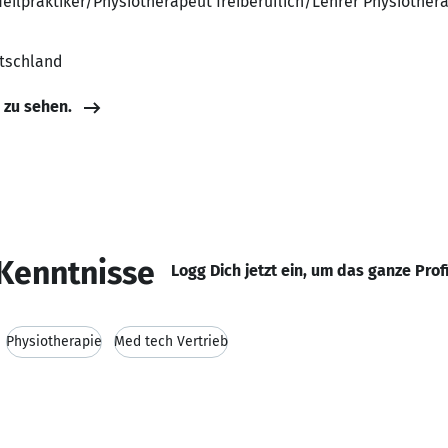
Heilpraktiker/Physiotherapeut freiberuflich/Lehrer Physiother
utschland
e zu sehen.
Kenntnisse
Logg Dich jetzt ein, um das ganze Prof
Physiotherapie
Med tech Vertrieb