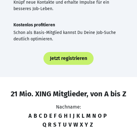
Knüpf neue Kontakte und erhalte Impulse für ein
besseres Job-Leben.
Kostenlos profitieren
Schon als Basis-Mitglied kannst Du Deine Job-Suche
deutlich optimieren.
Jetzt registrieren
21 Mio. XING Mitglieder, von A bis Z
Nachname:
A
B
C
D
E
F
G
H
I
J
K
L
M
N
O
P
Q
R
S
T
U
V
W
X
Y
Z