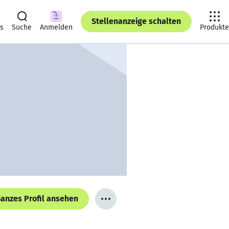
Stellenanzeige schalten
ts
Suche
Anmelden
Produkte
anzes Profil ansehen