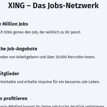
XING – Das Jobs-Netzwerk
 Million Jobs
t XING genau den Job, der wirklich zu Dir passt.
che Job-Angebote
inden von Arbeitgebern und über 20.000 Recruiter·innen.
itglieder
Kontakte und erhalte Impulse für ein besseres Job-Leben.
s profitieren
asis-Mitglied kannst Du Deine Job-Suche deutlich optimieren.