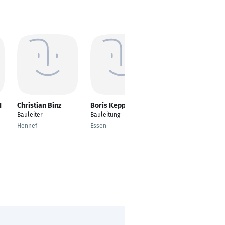
I
Christian Binz
Boris Keppel
Daniel Stark
Bauleiter
Bauleitung
Entwicklung und
Produktion
Hennef
Essen
Chicago