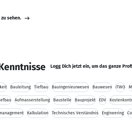
e zu sehen.
Kenntnisse
Logg Dich jetzt ein, um das ganze Prof
keit
Bauleitung
Tiefbau
Bauingenieurwesen
Bauwesen
iTWO
M
iefbau
Aufmasserstellung
Baustelle
Bauprojekt
EDV
Kostenkontr
smanagement
Kalkulation
Technisches Verständnis
Engineering
Co