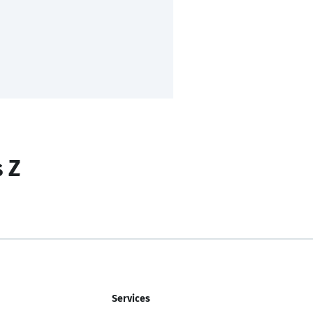
s Z
Services