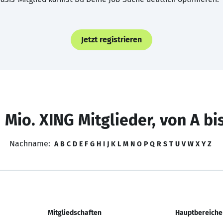
Jetzt registrieren
 Mio. XING Mitglieder, von A bi
Nachname:
A
B
C
D
E
F
G
H
I
J
K
L
M
N
O
P
Q
R
S
T
U
V
W
X
Y
Z
Mitgliedschaften
Hauptbereiche