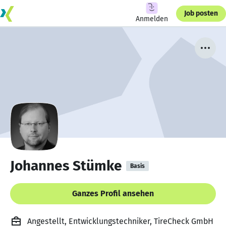
Job posten
Anmelden
Johannes Stümke
Basis
Ganzes Profil ansehen
Angestellt, Entwicklungstechniker, TireCheck GmbH