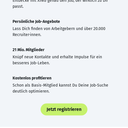
Entdecke mit XING genau den Job, der wirklich zu Dir
passt.
Persönliche Job-Angebote
Lass Dich finden von Arbeitgebern und über 20.000
Recruiter·innen.
21 Mio. Mitglieder
Knüpf neue Kontakte und erhalte Impulse für ein
besseres Job-Leben.
Kostenlos profitieren
Schon als Basis-Mitglied kannst Du Deine Job-Suche
deutlich optimieren.
Jetzt registrieren