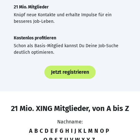
21 Mio. Mitglieder
Knüpf neue Kontakte und erhalte Impulse für ein
besseres Job-Leben.
Kostenlos profitieren
Schon als Basis-Mitglied kannst Du Deine Job-Suche
deutlich optimieren.
Jetzt registrieren
21 Mio. XING Mitglieder, von A bis Z
Nachname:
A
B
C
D
E
F
G
H
I
J
K
L
M
N
O
P
Q
R
S
T
U
V
W
X
Y
Z